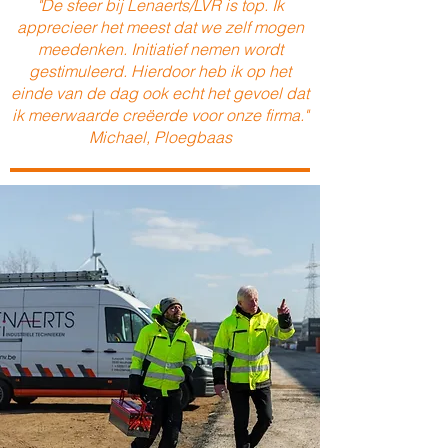
"De sfeer bij Lenaerts/LVR is top. Ik
apprecieer het meest dat we zelf mogen
meedenken. Initiatief nemen wordt
gestimuleerd. Hierdoor heb ik op het
einde van de dag ook echt het gevoel dat
ik meerwaarde creëerde voor onze firma."
Michael, Ploegbaas