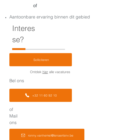
of
Aantoonbare ervaring binnen dit gebied
Interes
se?
Solliciteren
Ontdek
hier
alle vacatures
Bel ons
+32 11 60 92 10
of
Mail
ons
ronny.vanhemel@lenaertsnv.be