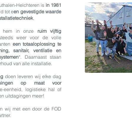
uthalen-Helchteren is
in 1981
d tot e
en gevestigde waarde
stallatietechniek
.
it hem in onze
ruim vijftig
steeds weer voor de volle
lanten
een totaaloplossing te
ing, sanitair, ventilatie en
ssystemen
*. Daarnaast staan
houd van alle installatie.
ing
doen leveren wij elke dag
ssingen op maat voor
e-eenheid, logistieke hal of
een uitdagingen meer!
ken wij met een door de FOD
rtner.