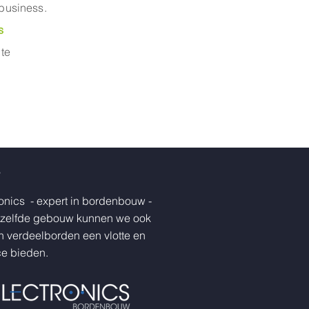
 business.
s
 te
onics - expert in bordenbouw -
hetzelfde gebouw kunnen we ook
n verdeelborden een vlotte en
ce bieden.