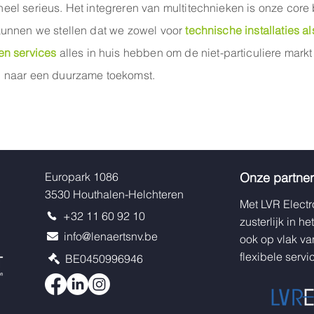
el serieus. Het integreren van multitechnieken is onze core
kunnen we stellen dat we zowel voor
technische installaties al
en services
alles in huis hebben om de niet-particuliere markt
 naar een duurzame toekomst.
Europark 1086
Onze partner
3530 Houthalen-Helchteren
Met LVR Electr
+32 11 60 92 10
zusterlijk in 
info@lenaertsnv.be
ook op vlak va
flexibele servi
BE0450996946