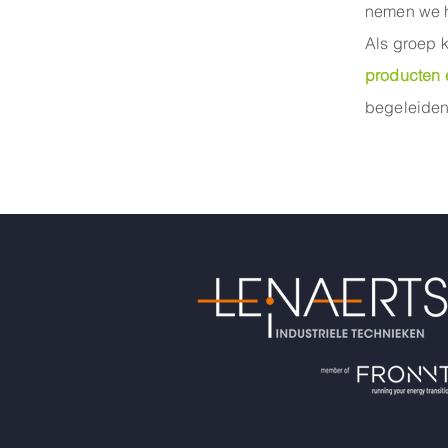
nemen we he
Als groep 
producten 
begeleiden