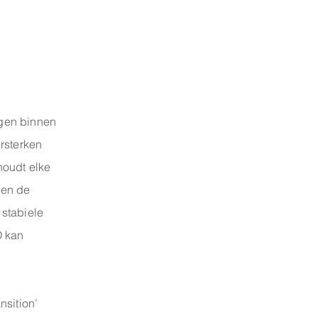
gen binnen
ersterken
oudt elke
nen de
 stabiele
O kan
sition’