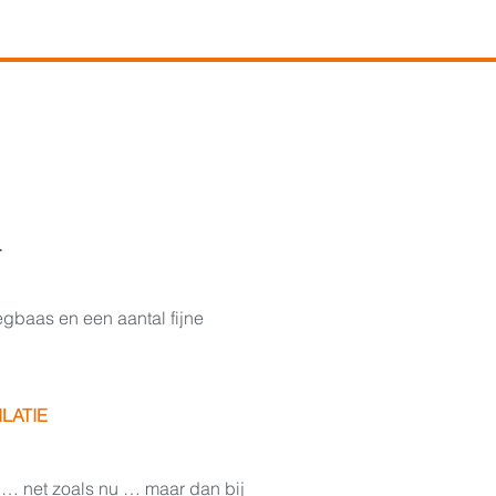
.
egbaas en een aantal fijne
ILATIE
… net zoals nu … maar dan bij