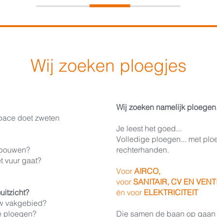
Wij zoeken ploegjes
Wij zoeken namelijk ploegen
space doet zweten
Je leest het goed...
Volledige ploegen... met plo
 bouwen?
rechterhanden.
t vuur gaat?
Voor
AIRCO,
voor
SANITAIR, CV EN VENT
uitzicht?
én voor
ELEKTRICITEIT
uw vakgebied?
e ploegen?
Die samen de baan op gaan 