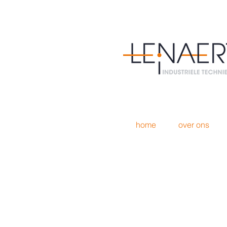
home
over ons