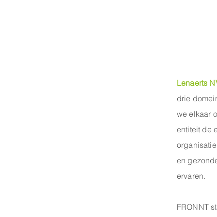
Lenaerts 
drie domein
we elkaar o
entiteit de
organisatie
en gezonde
ervaren.
FRONNT sta