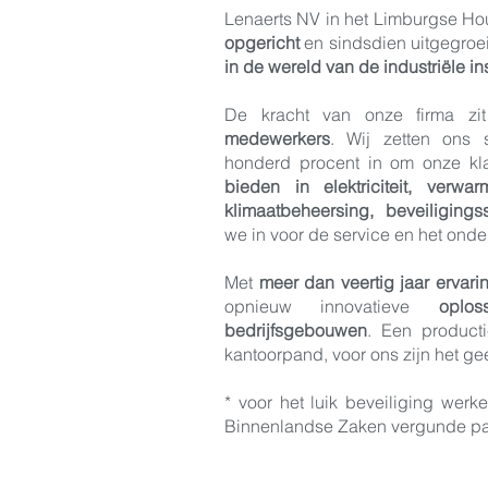
Lenaerts NV in het Limburgse Ho
opgericht
en sindsdien uitgegroei
in de wereld van de industriële in
De kracht van onze firma z
medewerkers
. Wij zetten ons 
honderd procent in om onze k
bieden in elektriciteit, verwarm
klimaatbeheersing, beveiliging
we in voor de service en het onder
Met
meer dan veertig jaar ervar
opnieuw innovatieve
oplo
bedrijfsgebouwen
. Een producti
kantoorpand, voor ons zijn het g
* voor het luik beveiliging wer
Binnenlandse Zaken vergunde pa