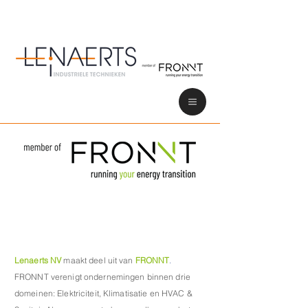
Lenaerts NV
maakt deel uit van
FRONNT
.
FRONNT verenigt ondernemingen binnen drie
domeinen: Elektriciteit, Klimatisatie en HVAC &