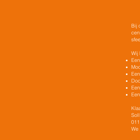
Bij
cen
sfe
Wij
Een
Mooi
Een
Doo
Een
Een
Kla
Sol
011
We 