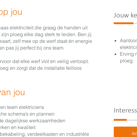
op jou
Jouw ke
as elektriciteit die graag de handen uit
ijn ploeg elke dag sterk te leiden. Ben jij
Aantoon
aart, zelf mee op de werf staat én energie
elektrici
n pas jij perfect bij ons team.
Erving 
ploeg
ervoor dat elke werf vlot en veilig verloopt.
oeg en zorgt dat de installatie feilloos
van jou
en team elektriciens
Interes
ische schema’s en plannen
 de dagelijkse werkzaamheden
ken en kwaliteit
 bekabeling, verdeelkasten en industriële
Sol