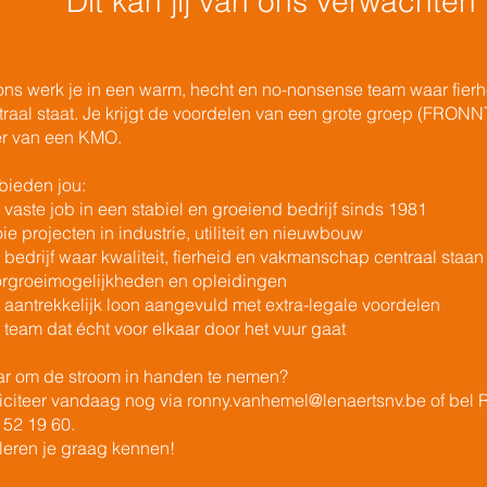
Dit kan jij van ons verwachten
 ons werk je in een warm, hecht en no-nonsense team waar fier
traal staat. Je krijgt de voordelen van een grote groep (FRONN
er van een KMO.
 bieden jou:
 vaste job in een stabiel en groeiend bedrijf sinds 1981
e projecten in industrie, utiliteit en nieuwbouw
 bedrijf waar kwaliteit, fierheid en vakmanschap centraal staan
rgroeimogelijkheden en opleidingen
 aantrekkelijk loon aangevuld met extra-legale voordelen
 team dat écht voor elkaar door het vuur gaat
ar om de stroom in handen te nemen?
liciteer vandaag nog via
ronny.vanhemel@lenaertsnv.be
of bel 
 52 19 60.
leren je graag kennen!