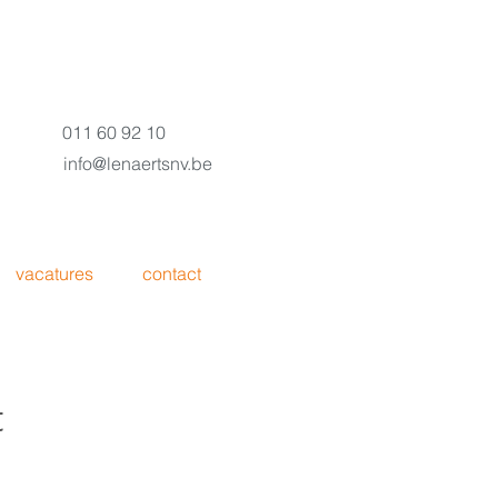
011 60 92 10
info@lenaertsnv.be
vacatures
contact
t