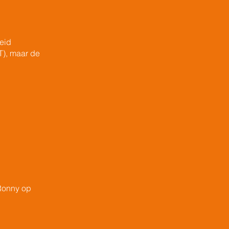
heid
T), maar de
Ronny op