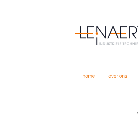
home
over ons