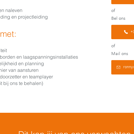
en naleven
of
iding en projectleiding
Bel ons
met:
+
of
teit
Mail ons
borden en laagspanningsinstallaties
lijkheid en planning
ronny
nier van aansturen
 doorzetter en teamplayer
t bij ons te behalen)