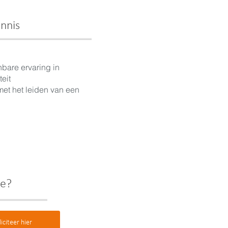
nnis
bare ervaring in
teit
met het leiden van een
se?
liciteer hier