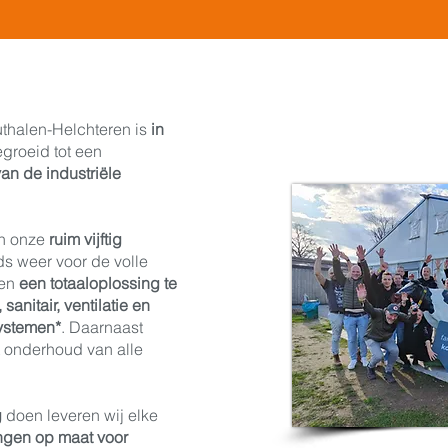
thalen-Helchteren is
in
groeid tot een
an de industriële
in onze
ruim vijftig
eds weer voor de volle
ten
een totaaloplossing te
sanitair, ventilatie en
systemen*
. Daarnaast
t onderhoud van alle
g
doen leveren wij elke
ngen op maat voor