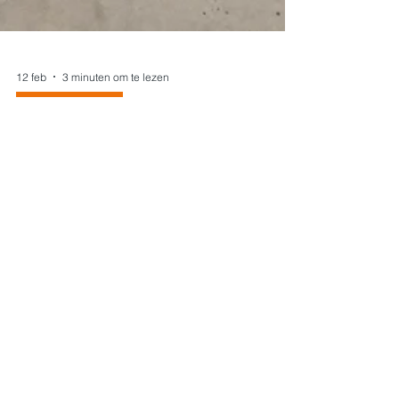
12 feb
3 minuten om te lezen
Multitechnieken
Industriële technieken in
Limburg: waar moet je op letten
bij multitechnieken voor
bedrijfsgebouwen?
Industriële technieken vormen het kloppend hart
van elk bedrijfsgebouw. Elektriciteit, HVAC,
ventilatie en onderhoud moeten niet alleen
correct geïnstalleerd worden, maar vooral perfect