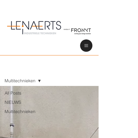
nieuws
Multitechnieken
All Posts
NIEUWS
Multitechnieken