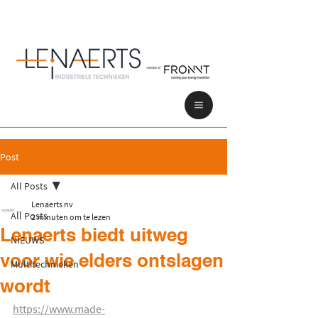
Post
All Posts
Lenaerts nv
All Posts
2 minuten om te lezen
Lenaerts biedt uitweg
NIEUWS
voor wie elders ontslagen
Multitechnieken
wordt
https://www.made-